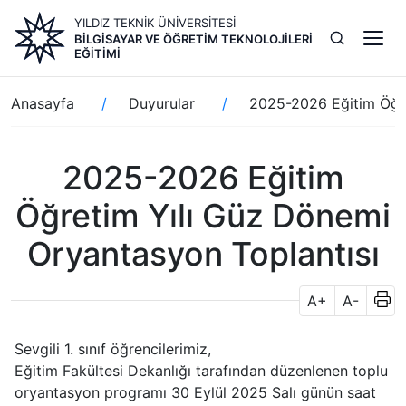
Ana
YILDIZ TEKNİK ÜNİVERSİTESİ
içeriğe
BILGISAYAR VE ÖĞRETIM TEKNOLOJILERI
atla
EĞITIMI
Sayfa
Anasayfa
Duyurular
2025-2026 Eğitim Öğre
yolu
2025-2026 Eğitim
Öğretim Yılı Güz Dönemi
Oryantasyon Toplantısı
A+
A-
Sevgili 1. sınıf öğrencilerimiz,
Eğitim Fakültesi Dekanlığı tarafından düzenlenen toplu
oryantasyon programı 30 Eylül 2025 Salı günün saat