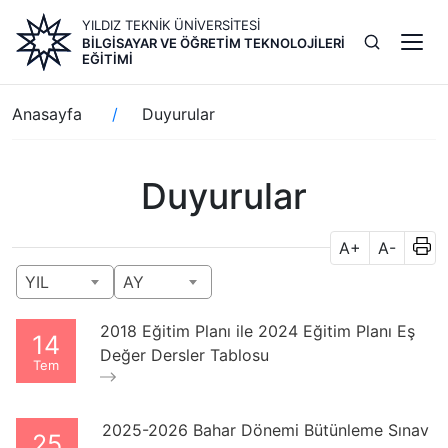
Ana
YILDIZ TEKNİK ÜNİVERSİTESİ
içeriğe
BILGISAYAR VE ÖĞRETIM TEKNOLOJILERI
atla
EĞITIMI
Sayfa
Anasayfa
Duyurular
yolu
Duyurular
A+
A-
YIL
AY
2018 Eğitim Planı ile 2024 Eğitim Planı Eş
14
Değer Dersler Tablosu
Tem
2025-2026 Bahar Dönemi Bütünleme Sınav
25