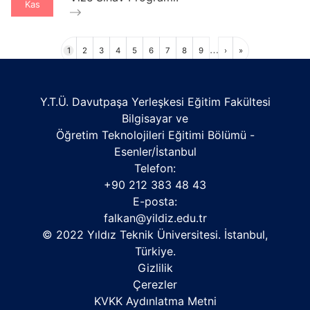
Kas
Sayfalama
…
Sayfa
Sayfa
Sayfa
Sayfa
Sayfa
Sayfa
Sayfa
Sayfa
Sayfa
Sonraki
Son
1
2
3
4
5
6
7
8
9
›
»
sayfa
sayfa
Y.T.Ü. Davutpaşa Yerleşkesi Eğitim Fakültesi
Bilgisayar ve
Öğretim Teknolojileri Eğitimi Bölümü -
Esenler/İstanbul
Telefon:
+90 212 383 48 43
E-posta:
falkan@yildiz.edu.tr
© 2022 Yıldız Teknik Üniversitesi. İstanbul,
Türkiye.
Gizlilik
Çerezler
KVKK Aydınlatma Metni