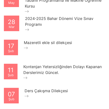
Tabanlı Programlama ile Makine Öğrenme
May
Kursu
2024-2025 Bahar Dönemi Vize Sınav
28
Programı
Mar
Mazeretli ekle sil dilekçesi
17
Şub
Kontenjan Yetersizliğinden Dolayı Kapanan
11
Derslerimiz Güncel.
Şub
Ders Çakışma Dilekçesi
07
Şub