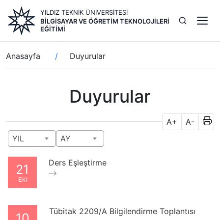
Ana
YILDIZ TEKNİK ÜNİVERSİTESİ
içeriğe
BILGISAYAR VE ÖĞRETIM TEKNOLOJILERI
atla
EĞITIMI
Sayfa
Anasayfa
Duyurular
yolu
Duyurular
A+
A-
YIL
AY
Ders Eşleştirme
21
Eki
Tübitak 2209/A Bilgilendirme Toplantısı
10