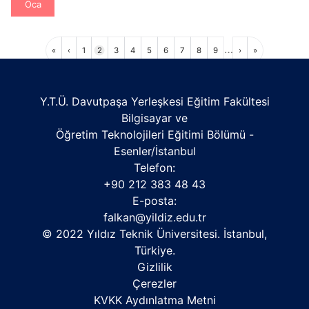
Oca
Sayfalama
…
İlk
Önceki
Sayfa
Sayfa
Sayfa
Sayfa
Sayfa
Sayfa
Sayfa
Sayfa
Sayfa
Sonraki
Son
«
‹
1
2
3
4
5
6
7
8
9
›
»
sayfa
sayfa
sayfa
sayfa
Y.T.Ü. Davutpaşa Yerleşkesi Eğitim Fakültesi
Bilgisayar ve
Öğretim Teknolojileri Eğitimi Bölümü -
Esenler/İstanbul
Telefon:
+90 212 383 48 43
E-posta:
falkan@yildiz.edu.tr
© 2022 Yıldız Teknik Üniversitesi. İstanbul,
Türkiye.
Gizlilik
Çerezler
KVKK Aydınlatma Metni