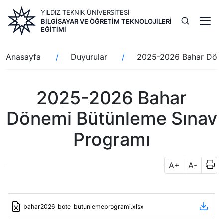
Ana
YILDIZ TEKNİK ÜNİVERSİTESİ
içeriğe
BILGISAYAR VE ÖĞRETIM TEKNOLOJILERI
atla
EĞITIMI
Sayfa
Anasayfa
Duyurular
2025-2026 Bahar Döne
yolu
2025-2026 Bahar
Dönemi Bütünleme Sınav
Programı
A+
A-
bahar2026_bote_butunlemeprogrami.xlsx