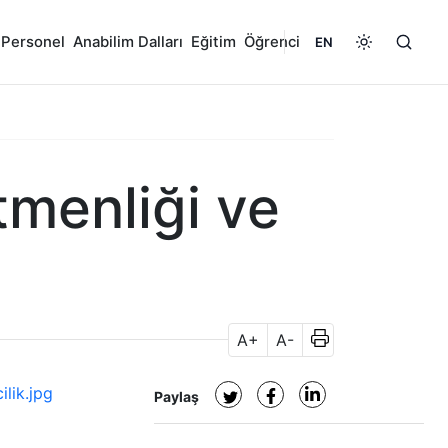
Personel
Anabilim Dalları
Eğitim
Öğrenci
EN
tmenliği ve
A+
A-
ilik.jpg
Paylaş