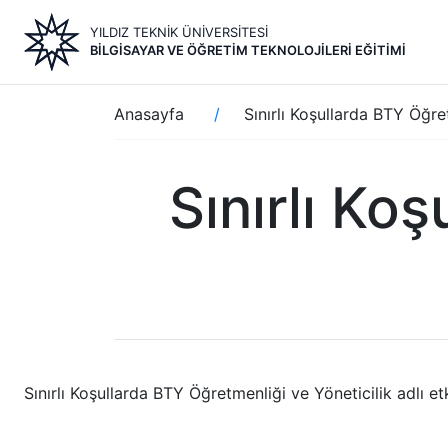
Ana
YILDIZ TEKNİK ÜNİVERSİTESİ
içeriğe
BILGISAYAR VE ÖĞRETIM TEKNOLOJILERI EĞITIMI
atla
Sayfa
Anasayfa
Sınırlı Koşullarda BTY Öğre
yolu
Sınırlı Ko
Sınırlı Koşullarda BTY Öğretmenliği ve Yöneticilik adlı etk