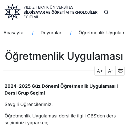
Ana
YILDIZ TEKNİK ÜNİVERSİTESİ
içeriğe
BILGISAYAR VE ÖĞRETIM TEKNOLOJILERI
atla
EĞITIMI
Sayfa
Anasayfa
Duyurular
Öğretmenlik Uygulama
yolu
Öğretmenlik Uygulaması
A+
A-
2024-2025 Güz Dönemi Öğretmenlik Uygulaması I
Dersi Grup Seçimi
Sevgili Öğrencilerimiz,
Öğretmenlik Uygulaması dersi ile ilgili OBS’den ders
seçiminizi yaparken;