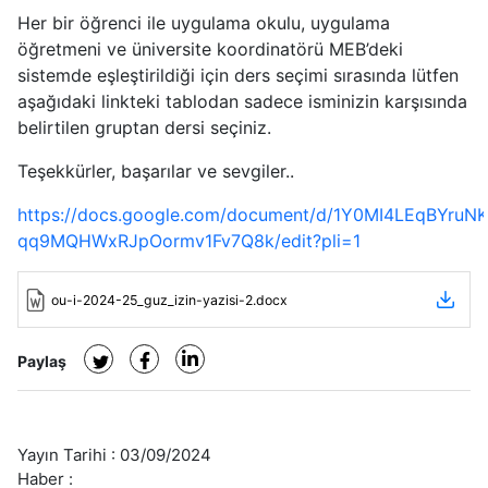
Her bir öğrenci ile uygulama okulu, uygulama
öğretmeni ve üniversite koordinatörü MEB’deki
sistemde eşleştirildiği için ders seçimi sırasında lütfen
aşağıdaki linkteki tablodan sadece isminizin karşısında
belirtilen gruptan dersi seçiniz.
Teşekkürler, başarılar ve sevgiler..
https://docs.google.com/document/d/1Y0MI4LEqBYruN
qq9MQHWxRJpOormv1Fv7Q8k/edit?pli=1
ou-i-2024-25_guz_izin-yazisi-2.docx
Paylaş
Yayın Tarihi :
03/09/2024
Haber :