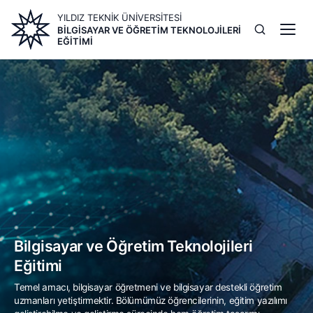
Ana
YILDIZ TEKNİK ÜNİVERSİTESİ
içeriğe
BILGISAYAR VE ÖĞRETIM TEKNOLOJILERI
atla
EĞITIMI
Image
Bilgisayar ve Öğretim Teknolojileri
Eğitimi
Temel amacı, bilgisayar öğretmeni ve bilgisayar destekli öğretim
uzmanları yetiştirmektir. Bölümümüz öğrencilerinin, eğitim yazılımı