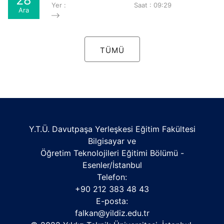
28
Yer :
Saat : 09:29
Ara
TÜMÜ
Y.T.Ü. Davutpaşa Yerleşkesi Eğitim Fakültesi
Bilgisayar ve
Öğretim Teknolojileri Eğitimi Bölümü -
Esenler/İstanbul
Telefon:
+90 212 383 48 43
E-posta:
falkan@yildiz.edu.tr